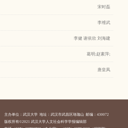
宋时磊
李维武
李健 谢依欣 刘海建
葛明;赵素萍;
唐皇凤
主办单位：武汉大学 地址：武汉市武昌区珞珈山 邮编：430072
版权所有©2021 武汉大学人文社会科学学报编辑部