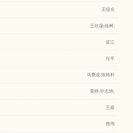
王绍光
王欣濛;徐树;
蓝江
任平
马费成 陈帅朴
黄静;许志炜;
王嘉
熊伟