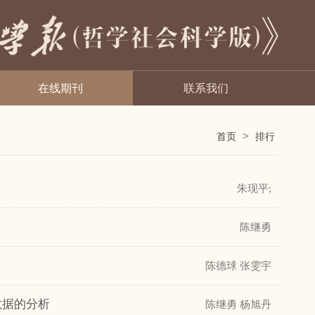
在线期刊
联系我们
>
首页
排行
朱现平;
陈继勇
陈德球 张雯宇
数据的分析
陈继勇 杨旭丹