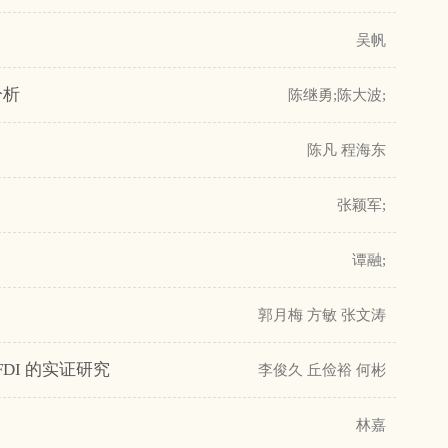
吴帆
分析
陈继勇;陈大波;
陈凡 程海东
张颖军;
谭融;
郭月梅 方敏 张文涛
DI 的实证研究
李俊久 丘俭裕 何彬
林嘉