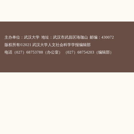
主办单位：武汉大学 地址：武汉市武昌区珞珈山 邮编：430072
版权所有©2021 武汉大学人文社会科学学报编辑部
电话（027）68753788（办公室） （027）68754203（编辑部）