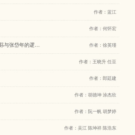
作者：蓝江
作者：何怀宏
20 世纪中国分析哲学家关于文化多元主义与辩证法的论争——以金岳霖、张东荪与张岱年的逻辑哲学为切入点
作者：徐英瑾
作者：王晓升 任豆
作者：郎廷建
作者：胡德坤 涂杰欣
作者：阮一帆 胡梦婷
作者：吴江 陈坤祥 陈浩东