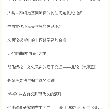
人类生殖细胞基因编辑的伦理问题及其消解
中国古代环境美学思想体系论纲
文明论视域中的中西哲学及其会通
元代散曲的“野逸”之趣
胡僧憇松：文化意象的唐宋变迁 ——兼论《憇寂图》的经典化
长编考异法与编年体的演进
“科学”从古典义到现代义的演绎
健康叙事研究的主要面向 ——基于 2007-2016 年《健康传播》文献的分析