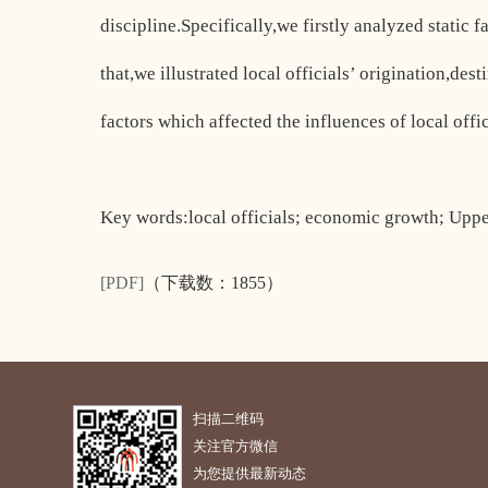
discipline.Specifically,we firstly analyzed static 
that,we illustrated local officials’ origination,d
factors which affected the influences of local off
Key words:local officials; economic growth; Upp
[PDF]
（下载数：
1855）
扫描二维码
关注官方微信
为您提供最新动态