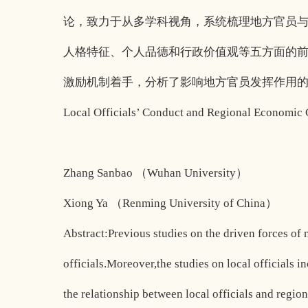
论，致力于从多学科视角，系统梳理地方官员
人格特征、个人品德和行政价值观等五方面的
激励机制着手，分析了影响地方官员发挥作用
Local Officials’ Conduct and Regional Economic 
Zhang Sanbao （Wuhan University）
Xiong Ya （Renming University of China）
Abstract:Previous studies on the driven forces of 
officials.Moreover,the studies on local officials
the relationship between local officials and regio