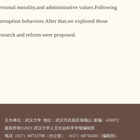
,personal morality,and administrative values.Following
corruption behaviors.After that,we explored those
 research and reform were proposed.
主办单位：武汉大学 地址：武汉市武昌区珞珈山 邮编：430072
版权所有©2021 武汉大学人文社会科学学报编辑部
电话（027）68753788（办公室） （027）68754203（编辑部）