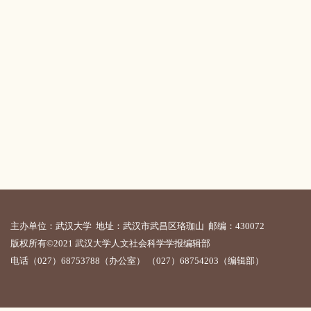
主办单位：武汉大学 地址：武汉市武昌区珞珈山 邮编：430072
版权所有©2021 武汉大学人文社会科学学报编辑部
电话（027）68753788（办公室） （027）68754203（编辑部）